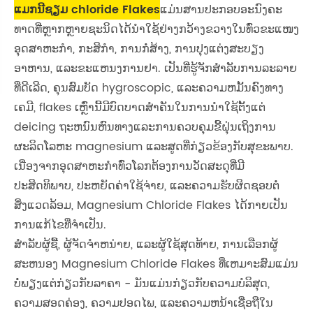
ແມກນີຊຽມ chloride Flakes
ແມ່ນສານປະກອບອະນົງຄະ
ທາດທີ່ຫຼາກຫຼາຍຊະນິດໄດ້ນຳໃຊ້ຢ່າງກວ້າງຂວາງໃນທົ່ວຂະແໜງ
ອຸດສາຫະກຳ, ກະສິກຳ, ການກໍ່ສ້າງ, ການປຸງແຕ່ງສະບຽງ
ອາຫານ, ແລະຂະແຫນງການຢາ. ເປັນທີ່ຮູ້ຈັກສໍາລັບການລະລາຍ
ທີ່ດີເລີດ, ຄຸນສົມບັດ hygroscopic, ແລະຄວາມຫມັ້ນຄົງທາງ
ເຄມີ, flakes ເຫຼົ່ານີ້ມີບົດບາດສໍາຄັນໃນການນໍາໃຊ້ຕັ້ງແຕ່
deicing ຖະຫນົນຫົນທາງແລະການຄວບຄຸມຂີ້ຝຸ່ນເຖິງການ
ຜະລິດໂລຫະ magnesium ແລະສູດທີ່ກ່ຽວຂ້ອງກັບສຸຂະພາບ.
ເນື່ອງຈາກອຸດສາຫະກໍາທົ່ວໂລກຕ້ອງການວັດສະດຸທີ່ມີ
ປະສິດທິພາບ, ປະຫຍັດຄ່າໃຊ້ຈ່າຍ, ແລະຄວາມຮັບຜິດຊອບຕໍ່
ສິ່ງແວດລ້ອມ, Magnesium Chloride Flakes ໄດ້ກາຍເປັນ
ການແກ້ໄຂທີ່ຈໍາເປັນ.
ສໍາລັບຜູ້ຊື້, ຜູ້ຈັດຈໍາຫນ່າຍ, ແລະຜູ້ໃຊ້ສຸດທ້າຍ, ການເລືອກຜູ້
ສະຫນອງ Magnesium Chloride Flakes ທີ່ເຫມາະສົມແມ່ນ
ບໍ່ພຽງແຕ່ກ່ຽວກັບລາຄາ - ມັນແມ່ນກ່ຽວກັບຄວາມບໍລິສຸດ,
ຄວາມສອດຄ່ອງ, ຄວາມປອດໄພ, ແລະຄວາມຫນ້າເຊື່ອຖືໃນ