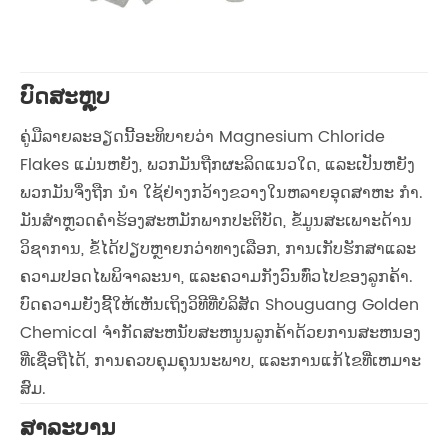
ບົດສະຫຼຸບ
ຄູ່ມືລາຍລະອຽດນີ້ອະທິບາຍວ່າ Magnesium Chloride
Flakes ແມ່ນຫຍັງ, ພວກມັນຖືກຜະລິດແນວໃດ, ແລະເປັນຫຍັງ
ພວກມັນຈຶ່ງຖືກ ນຳ ໃຊ້ຢ່າງກວ້າງຂວາງໃນຫລາຍອຸດສາຫະ ກຳ.
ມັນສໍາຫຼວດຄໍາຮ້ອງສະຫມັກພາກປະຕິບັດ, ຂໍ້ມູນສະເພາະດ້ານ
ວິຊາການ, ຂໍ້ໄດ້ປຽບຫຼາຍກວ່າທາງເລືອກ, ການເກັບຮັກສາແລະ
ຄວາມປອດໄພພິຈາລະນາ, ແລະຄວາມກັງວົນທົ່ວໄປຂອງລູກຄ້າ.
ບົດຄວາມຍັງຊີ້ໃຫ້ເຫັນເຖິງວິທີທີ່ບໍລິສັດ Shouguang Golden
Chemical ຈໍາກັດສະຫນັບສະຫນູນລູກຄ້າດ້ວຍການສະຫນອງ
ທີ່ເຊື່ອຖືໄດ້, ການຄວບຄຸມຄຸນນະພາບ, ແລະການແກ້ໄຂທີ່ເຫມາະ
ສົມ.
ສາລະບານ