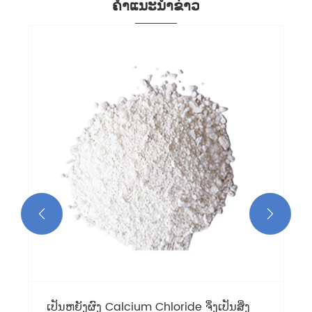
ຄໍາແນະນໍາຂ່າວ


ເປັນຫຍັງຜົງ Calcium Chloride ຈຶ່ງເປັນສິ່ງ