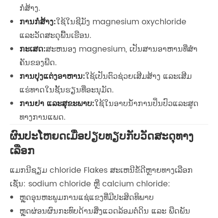
ກໍ່ສ້າງ.
ການກໍ່ສ້າງ:
ໃຊ້ໃນຊີມັງ magnesium oxychloride
ແລະວັດສະດຸພື້ນເຮືອນ.
ກະເສດ:
ສະຫນອງ magnesium, ເປັນສານອາຫານທີ່ສໍາ
ຄັນຂອງພືດ.
ການປຸງແຕ່ງອາຫານ:
ໃຊ້ເປັນຕົວຊ່ວຍເສີມສ້າງ ແລະເສີມ
ແຮ່ທາດໃນຊັ້ນຮຽນທີ່ອະນຸມັດ.
ການຢາ ແລະສຸຂະພາບ:
ໃຊ້ໃນອາບນ້ໍາການປິ່ນປົວແລະສູດ
ທາງການແພດ.
ຜົນປະໂຫຍດເມື່ອປຽບທຽບກັບວັດສະດຸທາງ
ເລືອກ
ແມກນີຊຽມ chloride Flakes ສະເຫນີຂໍ້ດີຫຼາຍທາງເລືອກ
ເຊັ່ນ: sodium chloride ຫຼື calcium chloride:
ຫຼຸດອຸນຫະພູມການແຊ່ແຂງທີ່ມີປະສິດທິພາບ
ຫຼຸດຜ່ອນຜົນກະທົບດ້ານສິ່ງແວດລ້ອມຕໍ່ດິນ ແລະ ພືດພັນ