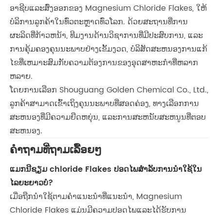
ອາຊີບແລະສົ່ງອອກຂອງ Magnesium Chloride Flakes, ໃຫ້
ບໍລິການລູກຄ້າໃນທົ່ວຕະຫຼາດທົ່ວໂລກ. ດ້ວຍສະຖານທີ່ການ
ຜະລິດທີ່ກ້າວຫນ້າ, ທີມງານດ້ານວິຊາການທີ່ມີປະສົບການ, ແລະ
ການຄຸ້ມຄອງຄຸນນະພາບຢ່າງເຂັ້ມງວດ, ບໍລິສັດສະຫນອງການແກ້
ໄຂທີ່ເຫມາະສົມກັບຄວາມຕ້ອງການຂອງອຸດສາຫະກໍາທີ່ຫລາກ
ຫລາຍ.
ໂດຍການເລືອກ Shouguang Golden Chemical Co., Ltd.,
ລູກຄ້າສາມາດເຂົ້າເຖິງຄຸນນະພາບທີ່ສອດຄ່ອງ, ທາງເລືອກການ
ສະຫນອງທີ່ມີຄວາມຍືດຫຍຸ່ນ, ແລະການສະຫນັບສະຫນູນທີ່ຕອບ
ສະຫນອງ.
ຄໍາຖາມທີ່ຖາມເລື້ອຍໆ
ແມກນີຊຽມ chloride Flakes ປອດໄພສໍາລັບການນໍາໃຊ້ໃນ
ໄລຍະຍາວບໍ?
ເມື່ອຖືກນໍາໃຊ້ຕາມຄໍາແນະນໍາທີ່ແນະນໍາ, Magnesium
Chloride Flakes ແມ່ນມີຄວາມປອດໄພແລະໄດ້ຮັບການ