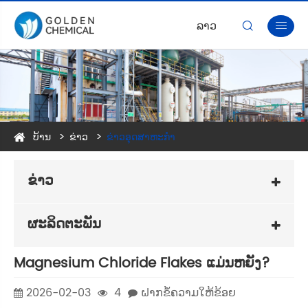
ລາວ


ບ້ານ
ຂ່າວ
ຂ່າວອຸດສາຫະກໍາ
ຂ່າວ
ຜະລິດຕະພັນ
Magnesium Chloride Flakes ແມ່ນຫຍັງ?
2026-02-03
4
ຝາກຂໍ້ຄວາມໃຫ້ຂ້ອຍ