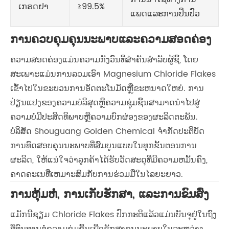
ເກຣດຢາ
≥99.5%
ແພດແລະການປິ່ນປົວ
ການຄວບຄຸມຄຸນນະພາບແລະຄວາມສອດຄ່ອງ
ຄວາມສອດຄ່ອງແມ່ນຄວາມກັງວົນທີ່ສໍາຄັນສໍາລັບຜູ້ຊື້, ໂດຍ
ສະເພາະແມ່ນການລວມເອົາ Magnesium Chloride Flakes
ເຂົ້າໄປໃນຂະບວນການອັດຕະໂນມັດຫຼືຂະຫນາດໃຫຍ່. ການ
ປ່ຽນແປງຂອງຄວາມບໍລິສຸດຫຼືຄວາມຊຸ່ມຊື້ນສາມາດນໍາໄປສູ່
ຄວາມບໍ່ມີປະສິດທິພາບຫຼືຄວາມບົກຜ່ອງຂອງຜະລິດຕະພັນ.
ບໍລິສັດ Shouguang Golden Chemical ຈໍາກັດປະຕິບັດ
ການທົດສອບຄຸນນະພາບທີ່ສົມບູນແບບໃນທຸກຂັ້ນຕອນການ
ຜະລິດ, ໃຫ້ແນ່ໃຈວ່າລູກຄ້າໄດ້ຮັບວັດສະດຸທີ່ມີຄວາມຫມັ້ນຄົງ,
ຄາດຄະເນທີ່ເຫມາະສົມກັບການຮ່ວມມືໃນໄລຍະຍາວ.
ການຫຸ້ມຫໍ່, ການເກັບຮັກສາ, ແລະການຂົນສົ່ງ
ແມັກນີຊຽມ Chloride Flakes ປົກກະຕິແລ້ວແມ່ນບັນຈຸຢູ່ໃນຖົງ