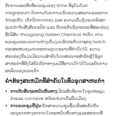
ກັບການລະເຫີຍທີ່ຄວບຄຸມຂອງ brine ທີ່ອຸດົມດ້ວຍ
magnesium ຕິດຕາມດ້ວຍການເຮັດຄວາມສະອາດແລະການ
ໄປເຊຍກັນ. ເຕັກນິກການກອງ ແລະ ຄວາມເຂັ້ມຂຸ້ນແບບພິເສດ
ຊ່ວຍກຳຈັດສິ່ງສົກກະປົກ ແລະ ຮັບປະກັນອົງປະກອບທີ່ສອດຄ່ອງ.
ທີ່ບໍລິສັດ Shouguang Golden Chemical ຈໍາກັດ, ການ
ຄວບຄຸມຂະບວນການຢ່າງເຂັ້ມງວດຮັບປະກັນວ່າທຸກໆ batch
ຕອບສະຫນອງມາດຕະຖານຄຸນນະພາບທີ່ກໍານົດໄວ້. ຄວາມ
ສອດຄ່ອງນີ້ແມ່ນມີຄວາມສໍາຄັນໂດຍສະເພາະສໍາລັບຜູ້ໃຊ້ອຸດ
ສາຫະກໍາທີ່ອີງໃສ່ພຶດຕິກໍາທາງເຄມີທີ່ຄາດເດົາໄດ້ໃນລະບົບການ
ຜະລິດຂອງພວກເຂົາ.
ຄໍາຮ້ອງສະຫມັກທີ່ສໍາຄັນໃນທົ່ວອຸດສາຫະກໍາ
ການ​ຕັດ​ສິນ​ຖະ​ຫນົນ​ຫົນ​ທາງ​:
ມີປະສິດທິພາບໃນອຸນຫະພູມ
ຕ່ໍາແລະ corrosive ຫນ້ອຍກ່ວາເກືອພື້ນເມືອງ.
ການຄວບຄຸມຂີ້ຝຸ່ນ:
ຮັກສາຄວາມຊຸ່ມຊື້ນເພື່ອສະກັດກັ້ນ
ອະນຸພາກທາງອາກາດໃນຖະຫນົນຫົນທາງແລະສະຖານທີ່