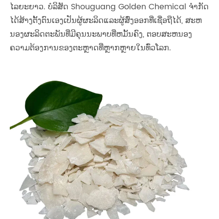
ໄລຍະຍາວ. ບໍລິສັດ Shouguang Golden Chemical ຈໍາກັດ
ໄດ້ສ້າງຕັ້ງຕົນເອງເປັນຜູ້ຜະລິດແລະຜູ້ສົ່ງອອກທີ່ເຊື່ອຖືໄດ້, ສະຫ
ນອງຜະລິດຕະພັນທີ່ມີຄຸນນະພາບທີ່ຫມັ້ນຄົງ, ຕອບສະຫນອງ
ຄວາມຕ້ອງການຂອງຕະຫຼາດທີ່ຫຼາກຫຼາຍໃນທົ່ວໂລກ.