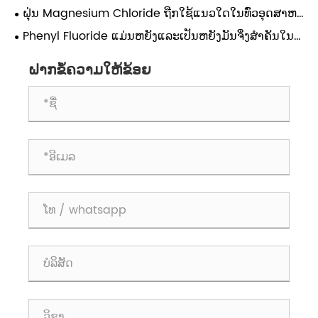
ນໍາໃຊ້ອຸດສາຫະກໍາ?
ຝຸ່ນ Magnesium Chloride ຖືກໃຊ້ແນວໃດໃນທົ່ວອຸດສາຫະ
ກໍາ?
Phenyl Fluoride ແມ່ນຫຍັງແລະເປັນຫຍັງມັນຈຶ່ງສໍາຄັນໃນ
ເຄມີສາດ?
ຝາກຂໍ້ຄວາມໃຫ້ຂ້ອຍ