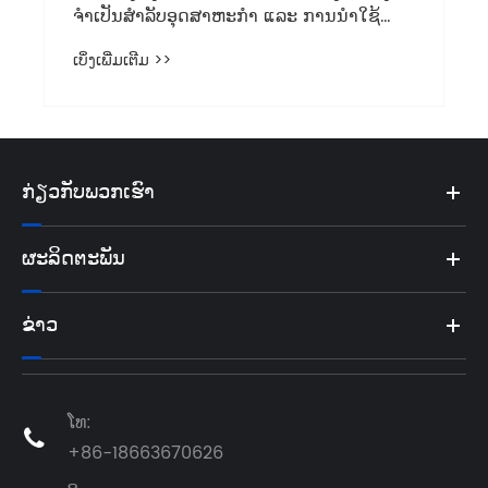
ຈຳເປັນສຳລັບອຸດສາຫະກຳ ແລະ ການນຳໃຊ້
ປະຈຳວັນ?
ເບິ່ງເພີ່ມເຕີມ >>
ກ່ຽວກັບພວກເຮົາ
ຜະລິດຕະພັນ
ຂ່າວ
ໂທ:

+86-18663670626