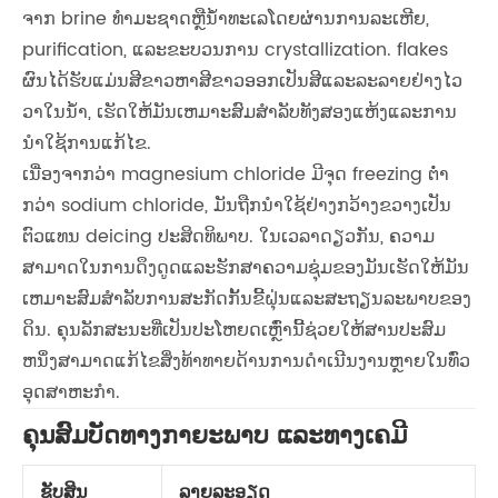
ຈາກ brine ທໍາມະຊາດຫຼືນ້ໍາທະເລໂດຍຜ່ານການລະເຫີຍ,
purification, ແລະຂະບວນການ crystallization. flakes
ຜົນໄດ້ຮັບແມ່ນສີຂາວຫາສີຂາວອອກເປັນສີແລະລະລາຍຢ່າງໄວ
ວາໃນນ້ໍາ, ເຮັດໃຫ້ມັນເຫມາະສົມສໍາລັບທັງສອງແຫ້ງແລະການ
ນໍາໃຊ້ການແກ້ໄຂ.
ເນື່ອງຈາກວ່າ magnesium chloride ມີຈຸດ freezing ຕ່ໍາ
ກວ່າ sodium chloride, ມັນຖືກນໍາໃຊ້ຢ່າງກວ້າງຂວາງເປັນ
ຕົວແທນ deicing ປະສິດທິພາບ. ໃນເວລາດຽວກັນ, ຄວາມ
ສາມາດໃນການດຶງດູດແລະຮັກສາຄວາມຊຸ່ມຂອງມັນເຮັດໃຫ້ມັນ
ເຫມາະສົມສໍາລັບການສະກັດກັ້ນຂີ້ຝຸ່ນແລະສະຖຽນລະພາບຂອງ
ດິນ. ຄຸນລັກສະນະທີ່ເປັນປະໂຫຍດເຫຼົ່ານີ້ຊ່ວຍໃຫ້ສານປະສົມ
ຫນຶ່ງສາມາດແກ້ໄຂສິ່ງທ້າທາຍດ້ານການດໍາເນີນງານຫຼາຍໃນທົ່ວ
ອຸດສາຫະກໍາ.
ຄຸນສົມບັດທາງກາຍະພາບ ແລະທາງເຄມີ
ຊັບສິນ
ລາຍລະອຽດ