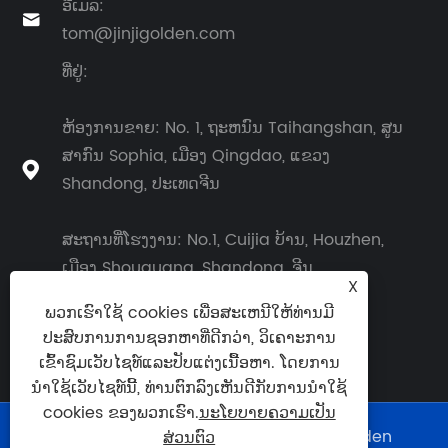
ອີເມລ:

tom@jinjigolden.com
ທີ່ຢູ່:
ຫ້ອງການຂາຍ: No. 1​, ຖະ​ຫນົນ Taihangshan​, ສູນ​
ສາ​ກົນ Sophia​, ເມືອງ Qingdao​, ແຂວງ

Shandong​, ປະ​ເທດ​ຈີນ​
ສະຖານທີ່ໂຮງງານ: No.1, Cuijia ບ້ານ, Houzhen,
ເມືອງ Shouguang, Shandong, ຈີນ
X
ພວກເຮົາໃຊ້ cookies ເພື່ອສະເຫນີໃຫ້ທ່ານມີ
ປະສົບການການຊອກຫາທີ່ດີກວ່າ, ວິເຄາະການ
ເຂົ້າຊົມເວັບໄຊທ໌ແລະປັບແຕ່ງເນື້ອຫາ. ໂດຍການ
ນໍາໃຊ້ເວັບໄຊທ໌ນີ້, ທ່ານຕົກລົງເຫັນດີກັບການນໍາໃຊ້
cookies ຂອງພວກເຮົາ.
ນະໂຍບາຍຄວາມເປັນ
ສະຫງວນລິຂະສິດ © 2026 Shouguang Golden
ສ່ວນຕົວ