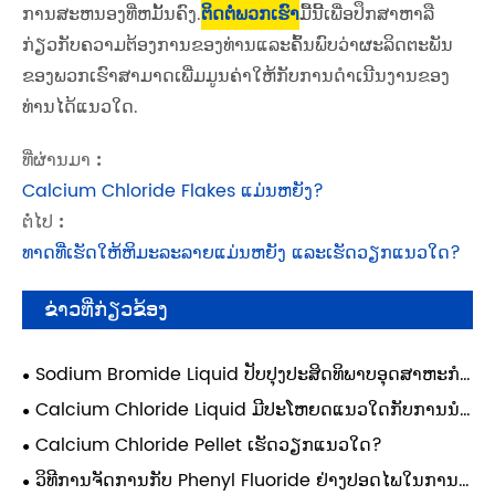
ການສະຫນອງທີ່ຫມັ້ນຄົງ.
ຕິດຕໍ່ພວກເຮົາ
ມື້ນີ້ເພື່ອປຶກສາຫາລື
ກ່ຽວກັບຄວາມຕ້ອງການຂອງທ່ານແລະຄົ້ນພົບວ່າຜະລິດຕະພັນ
ຂອງພວກເຮົາສາມາດເພີ່ມມູນຄ່າໃຫ້ກັບການດໍາເນີນງານຂອງ
ທ່ານໄດ້ແນວໃດ.
ທີ່ຜ່ານມາ :
Calcium Chloride Flakes ແມ່ນຫຍັງ?
ຕໍ່ໄປ :
ທາດ​ທີ່​ເຮັດ​ໃຫ້​ຫິມະ​ລະ​ລາຍ​ແມ່ນ​ຫຍັງ ແລະ​ເຮັດ​ວຽກ​ແນວ​ໃດ?
ຂ່າວທີ່ກ່ຽວຂ້ອງ
Sodium Bromide Liquid ປັບປຸງປະສິດທິພາບອຸດສາຫະກໍາ
ແນວໃດ?
Calcium Chloride Liquid ມີປະໂຫຍດແນວໃດກັບການນໍາ
ໃຊ້ອຸດສາຫະກໍາ?
Calcium Chloride Pellet ເຮັດວຽກແນວໃດ?
ວິທີການຈັດການກັບ Phenyl Fluoride ຢ່າງປອດໄພໃນການ