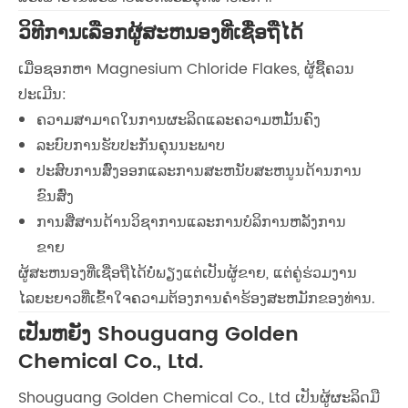
ວິທີການເລືອກຜູ້ສະຫນອງທີ່ເຊື່ອຖືໄດ້
ເມື່ອຊອກຫາ Magnesium Chloride Flakes, ຜູ້ຊື້ຄວນ
ປະເມີນ:
ຄວາມສາມາດໃນການຜະລິດແລະຄວາມຫມັ້ນຄົງ
ລະບົບການຮັບປະກັນຄຸນນະພາບ
ປະສົບການສົ່ງອອກແລະການສະຫນັບສະຫນູນດ້ານການ
ຂົນສົ່ງ
ການສື່ສານດ້ານວິຊາການແລະການບໍລິການຫລັງການ
ຂາຍ
ຜູ້ສະຫນອງທີ່ເຊື່ອຖືໄດ້ບໍ່ພຽງແຕ່ເປັນຜູ້ຂາຍ, ແຕ່ຄູ່ຮ່ວມງານ
ໄລຍະຍາວທີ່ເຂົ້າໃຈຄວາມຕ້ອງການຄໍາຮ້ອງສະຫມັກຂອງທ່ານ.
ເປັນຫຍັງ Shouguang Golden
Chemical Co., Ltd.
Shouguang Golden Chemical Co., Ltd ເປັນຜູ້ຜະລິດມື