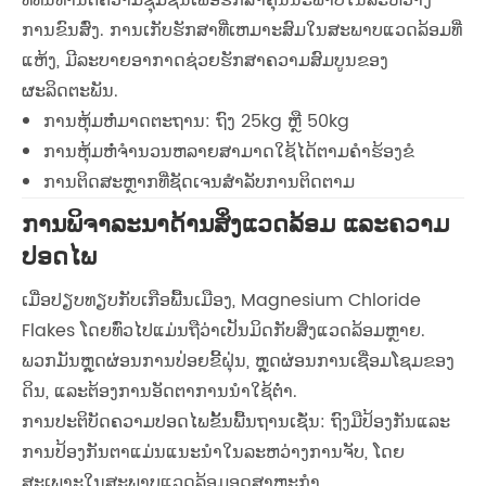
ທີ່ທົນທານຕໍ່ຄວາມຊຸ່ມຊື້ນເພື່ອຮັກສາຄຸນນະພາບໃນລະຫວ່າງ
ການຂົນສົ່ງ. ການເກັບຮັກສາທີ່ເຫມາະສົມໃນສະພາບແວດລ້ອມທີ່
ແຫ້ງ, ມີລະບາຍອາກາດຊ່ວຍຮັກສາຄວາມສົມບູນຂອງ
ຜະລິດຕະພັນ.
ການຫຸ້ມຫໍ່ມາດຕະຖານ: ຖົງ 25kg ຫຼື 50kg
ການຫຸ້ມຫໍ່ຈໍານວນຫລາຍສາມາດໃຊ້ໄດ້ຕາມຄໍາຮ້ອງຂໍ
ການຕິດສະຫຼາກທີ່ຊັດເຈນສໍາລັບການຕິດຕາມ
ການພິຈາລະນາດ້ານສິ່ງແວດລ້ອມ ແລະຄວາມ
ປອດໄພ
ເມື່ອປຽບທຽບກັບເກືອພື້ນເມືອງ, Magnesium Chloride
Flakes ໂດຍທົ່ວໄປແມ່ນຖືວ່າເປັນມິດກັບສິ່ງແວດລ້ອມຫຼາຍ.
ພວກມັນຫຼຸດຜ່ອນການປ່ອຍຂີ້ຝຸ່ນ, ຫຼຸດຜ່ອນການເຊື່ອມໂຊມຂອງ
ດິນ, ແລະຕ້ອງການອັດຕາການນໍາໃຊ້ຕ່ໍາ.
ການປະຕິບັດຄວາມປອດໄພຂັ້ນພື້ນຖານເຊັ່ນ: ຖົງມືປ້ອງກັນແລະ
ການປ້ອງກັນຕາແມ່ນແນະນໍາໃນລະຫວ່າງການຈັບ, ໂດຍ
ສະເພາະໃນສະພາບແວດລ້ອມອຸດສາຫະກໍາ.