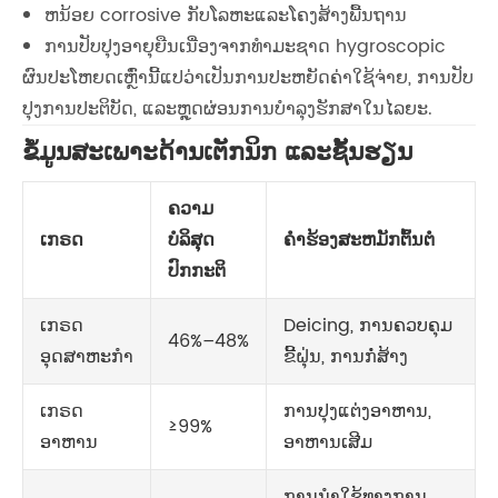
ຫນ້ອຍ corrosive ກັບໂລຫະແລະໂຄງສ້າງພື້ນຖານ
ການປັບປຸງອາຍຸຍືນເນື່ອງຈາກທໍາມະຊາດ hygroscopic
ຜົນ​ປະ​ໂຫຍດ​ເຫຼົ່າ​ນີ້​ແປ​ວ່າ​ເປັນ​ການ​ປະ​ຫຍັດ​ຄ່າ​ໃຊ້​ຈ່າຍ​, ການ​ປັບ​
ປຸງ​ການ​ປະ​ຕິ​ບັດ​, ແລະ​ຫຼຸດ​ຜ່ອນ​ການ​ບໍາ​ລຸງ​ຮັກ​ສາ​ໃນ​ໄລ​ຍະ​.
ຂໍ້ມູນສະເພາະດ້ານເຕັກນິກ ແລະຊັ້ນຮຽນ
ຄວາມ
ເກຣດ
ບໍລິສຸດ
ຄໍາຮ້ອງສະຫມັກຕົ້ນຕໍ
ປົກກະຕິ
ເກຣດ
Deicing, ການຄວບຄຸມ
46%–48%
ອຸດສາຫະກຳ
ຂີ້ຝຸ່ນ, ການກໍ່ສ້າງ
ເກຣດ
ການປຸງແຕ່ງອາຫານ,
≥99%
ອາຫານ
ອາຫານເສີມ
ການນໍາໃຊ້ທາງການ