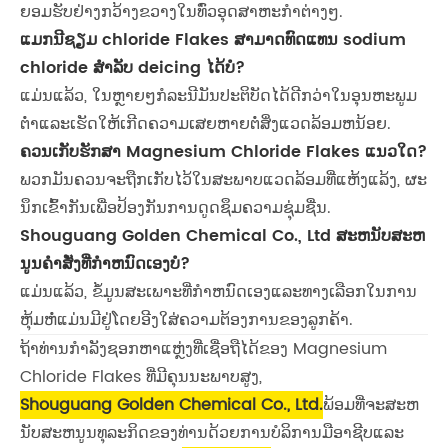
ຍອມຮັບຢ່າງກວ້າງຂວາງໃນທົ່ວອຸດສາຫະກໍາຕ່າງໆ.
ແມກນີຊຽມ chloride Flakes ສາມາດທົດແທນ sodium
chloride ສໍາລັບ deicing ໄດ້ບໍ?
ແມ່ນແລ້ວ, ໃນຫຼາຍໆກໍລະນີມັນປະຕິບັດໄດ້ດີກວ່າໃນອຸນຫະພູມ
ຕ່ໍາແລະເຮັດໃຫ້ເກີດຄວາມເສຍຫາຍຕໍ່ສິ່ງແວດລ້ອມຫນ້ອຍ.
ຄວນເກັບຮັກສາ Magnesium Chloride Flakes ແນວໃດ?
ພວກມັນຄວນຈະຖືກເກັບໄວ້ໃນສະພາບແວດລ້ອມທີ່ແຫ້ງແລ້ງ, ຜະ
ນຶກເຂົ້າກັນເພື່ອປ້ອງກັນການດູດຊຶມຄວາມຊຸ່ມຊື່ນ.
Shouguang Golden Chemical Co., Ltd ສະຫນັບສະຫ
ນູນຄໍາສັ່ງທີ່ກໍາຫນົດເອງບໍ?
ແມ່ນແລ້ວ, ຂໍ້ມູນສະເພາະທີ່ກໍາຫນົດເອງແລະທາງເລືອກໃນການ
ຫຸ້ມຫໍ່ແມ່ນມີຢູ່ໂດຍອີງໃສ່ຄວາມຕ້ອງການຂອງລູກຄ້າ.
ຖ້າທ່ານກໍາລັງຊອກຫາແຫຼ່ງທີ່ເຊື່ອຖືໄດ້ຂອງ Magnesium
Chloride Flakes ທີ່ມີຄຸນນະພາບສູງ,
Shouguang Golden Chemical Co., Ltd.
ພ້ອມທີ່ຈະສະຫ
ນັບສະຫນູນທຸລະກິດຂອງທ່ານດ້ວຍການບໍລິການມືອາຊີບແລະ