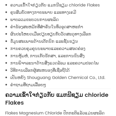
ຄວາມເຂົ້າໃຈກ່ຽວກັບ ແມກນີຊຽມ chloride Flakes
ຄຸນສົມບັດທາງກາຍະພາບ ແລະທາງເຄມີ
ພາບລວມຂະບວນການຜະລິດ
ຄໍາຮ້ອງສະຫມັກທີ່ສໍາຄັນໃນທົ່ວອຸດສາຫະກໍາ
ຜົນປະໂຫຍດເມື່ອປຽບທຽບກັບວັດສະດຸທາງເລືອກ
ຂໍ້ມູນສະເພາະດ້ານເຕັກນິກ ແລະຊັ້ນຮຽນ
ການຄວບຄຸມຄຸນນະພາບແລະຄວາມສອດຄ່ອງ
ການຫຸ້ມຫໍ່, ການເກັບຮັກສາ, ແລະການຂົນສົ່ງ
ການພິຈາລະນາດ້ານສິ່ງແວດລ້ອມ ແລະຄວາມປອດໄພ
ວິທີການເລືອກຜູ້ສະຫນອງທີ່ເຊື່ອຖືໄດ້
ເປັນຫຍັງ Shouguang Golden Chemical Co., Ltd.
ຄໍາຖາມທີ່ຖາມເລື້ອຍໆ
ຄວາມເຂົ້າໃຈກ່ຽວກັບ ແມກນີຊຽມ chloride
Flakes
Flakes Magnesium Chloride ປົກກະຕິແລ້ວແມ່ນຜະລິດ