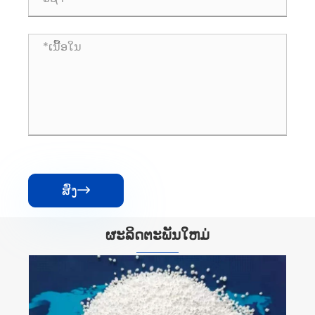
ສົ່ງ

ຜະລິດຕະພັນໃຫມ່