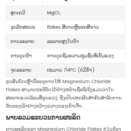
ສູດເຄມີ
MgCl₂
ຮູບລັກສະນະ
flakes ສີຂາວຫຼືອອກສີຂາວ
ການລະລາຍ
ລະລາຍສູງໃນນ້ໍາ
ການດູດນໍ້າ
ການດູດຊຶມຄວາມຊຸ່ມຊື່ນທີ່ເຂັ້ມແຂງ
ຈຸດລະລາຍ
ປະມານ 714°C (ບໍ່ມີນໍ້າ)
ຄຸນສົມບັດເຫຼົ່ານີ້ອະນຸຍາດໃຫ້ Magnesium Chloride
Flakes ສາມາດປະຕິບັດໄດ້ຢ່າງຫນ້າເຊື່ອຖືເຖິງແມ່ນວ່າໃນ
ສະພາບແວດລ້ອມທີ່ຮຸນແຮງ, ຊຶ່ງເປັນເຫດຜົນສໍາຄັນສໍາລັບການ
ຮັບຮອງເອົາຢ່າງກວ້າງຂວາງຂອງເຂົາເຈົ້າ.
ພາບລວມຂະບວນການຜະລິດ
ການຜະລິດຂອງ Magnesium Chloride Flakes ກ່ຽວຂ້ອງ