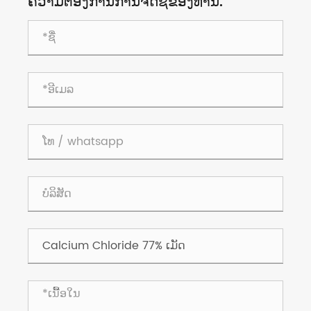
ຄວາມຕ້ອງການການຈັດຊື້ຂອງທ່ານ.