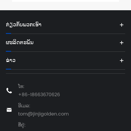
ກ່ຽວກັບພວກເຮົາ
ຜະລິດຕະພັນ
ຂ່າວ
ໂທ:

+86-18663670626
ອີເມລ:

tom@jinjigolden.com
ທີ່ຢູ່: