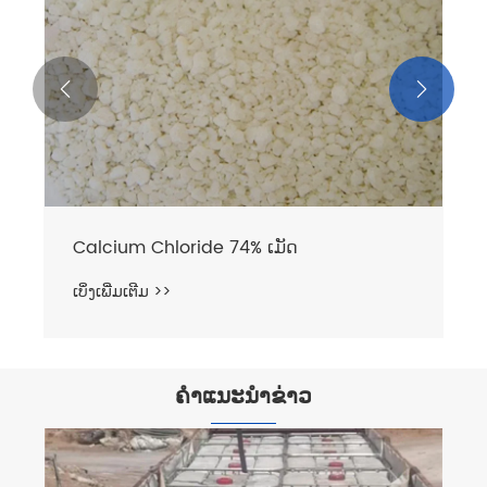


ຄໍາແນະນໍາຂ່າວ