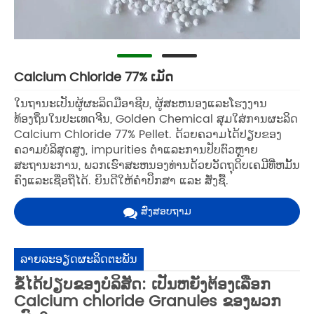
Calcium Chloride 77% ເມັດ
ໃນຖານະເປັນຜູ້ຜະລິດມືອາຊີບ, ຜູ້ສະຫນອງແລະໂຮງງານ
ທ້ອງຖິ່ນໃນປະເທດຈີນ, Golden Chemical ສຸມໃສ່ການຜະລິດ
Calcium Chloride 77% Pellet. ດ້ວຍຄວາມໄດ້ປຽບຂອງ
ຄວາມບໍລິສຸດສູງ, impurities ຕ່ໍາແລະການປັບຕົວຫຼາຍ
ສະຖານະການ, ພວກເຮົາສະຫນອງທ່ານດ້ວຍວັດຖຸດິບເຄມີທີ່ຫມັ້ນ
ຄົງແລະເຊື່ອຖືໄດ້. ຍິນດີໃຫ້ຄຳປຶກສາ ແລະ ສັ່ງຊື້.
ສົ່ງສອບຖາມ
ລາຍ​ລະ​ອຽດ​ຜະ​ລິດ​ຕະ​ພັນ
ຂໍ້ໄດ້ປຽບຂອງບໍລິສັດ: ເປັນຫຍັງຕ້ອງເລືອກ
Calcium chloride Granules ຂອງພວກ