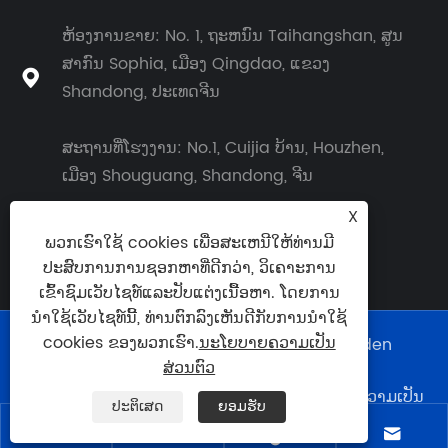
ຫ້ອງການຂາຍ: No. 1​, ຖະ​ຫນົນ Taihangshan​, ສູນ​
ສາ​ກົນ Sophia​, ເມືອງ Qingdao​, ແຂວງ

Shandong​, ປະ​ເທດ​ຈີນ​
ສະຖານທີ່ໂຮງງານ: No.1, Cuijia ບ້ານ, Houzhen,
ເມືອງ Shouguang, Shandong, ຈີນ
X
ພວກເຮົາໃຊ້ cookies ເພື່ອສະເຫນີໃຫ້ທ່ານມີ
ປະສົບການການຊອກຫາທີ່ດີກວ່າ, ວິເຄາະການ
ເຂົ້າຊົມເວັບໄຊທ໌ແລະປັບແຕ່ງເນື້ອຫາ. ໂດຍການ
ນໍາໃຊ້ເວັບໄຊທ໌ນີ້, ທ່ານຕົກລົງເຫັນດີກັບການນໍາໃຊ້
cookies ຂອງພວກເຮົາ.
ນະໂຍບາຍຄວາມເປັນ
ສະຫງວນລິຂະສິດ © 2026 Shouguang Golden
Chemical Co., Ltd.
ສ່ວນຕົວ
Links
|
Sitemap
|
RSS
|
XML
|
ນະໂຍບາຍຄວາມເປັນ
ປະຕິເສດ
ຍອມຮັບ
ສ່ວນຕົວ
|



