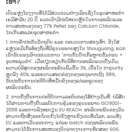
ເຮົາ?
ເປັນແຫຼ່ງໂຮງງານທີ່ໄດ້ມີສ່ວນຮ່ວມຢ່າງເລິກເຊິ່ງໃນອຸດສາຫະກໍາ
ເຄມີສໍາລັບ 20 ປີ, ພວກເຮົາມີປະໂຫຍດຫຼັກໃນການຜະລິດແລະ
ການສະຫນອງຂອງ 77% Pellet ຂອງ Calcium Chloride,
ໄກເກີນສະເລ່ຍອຸດສາຫະກໍາ.
1. ການຄໍ້າປະກັນວັດຖຸດິບ ແລະ ຂະບວນການສອງເທົ່າ: ອີງໃສ່
ແຫຼ່ງເຄມີເກືອທ້ອງຖິ່ນທີ່ມີຄຸນນະພາບສູງໃນ Shouguang, ພວກ
ເຮົາຮັບຮອງເອົາຂະບວນການ "ການກັ່ນນ້ຳເກືອຫຼາຍຂັ້ນຕອນ +
ອຸນຫະພູມຕ່ຳ". ເມື່ອປຽບທຽບກັບວິທີການຜະລິດແບບດັ້ງເດີມ,
ຄວາມບໍລິສຸດຂອງຜະລິດຕະພັນເພີ່ມຂຶ້ນ 3%, ເນື້ອໃນ impurity
ຫຼຸດລົງ 40%, ແລະຄວາມສອດຄ່ອງຂອງອະນຸພາກເຖິງ 98%,
ຮັບປະກັນການປະຕິບັດທີ່ຫມັ້ນຄົງຂອງແຕ່ລະຊຸດຂອງ
ຜະລິດຕະພັນ.
2. ການຢັ້ງຢືນການປະຕິບັດຕາມລະບົບຕ່ອງໂສ້ຢ່າງເຕັມທີ່: ບໍລິສັດ
ໄດ້ຜ່ານການຢັ້ງຢືນລະບົບການຄຸ້ມຄອງຄຸນນະພາບ ISO9001-
2008 ແລະການລົງທະບຽນ EU REACH. ຜະລິດຕະພັນຂອງມັນ
ສາມາດຖືກສົ່ງອອກໂດຍກົງໄປຍັງຫຼາຍຂົງເຂດທົ່ວໂລກ, ລວມທັງ
EU ແລະຕາເວັນອອກກາງ. ແຕ່ລະ batch ຂອງຜະລິດຕະພັນ
ສາມາດໄດ້ຮັບການສະຫນອງບົດລາຍງານການທົດສອບ SGS,