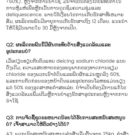
<60%). ຫຼັງ​ຈາກ​ການ​ນໍາ​ໃຊ້​, ມັນ​ຈໍາ​ເປັນ​ຕ້ອງ​ໄດ້​ປະ​ທັບ​ຕາ​ໃນ​
ການ​ຫຸ້ມ​ຫໍ່​ເພື່ອ​ຫຼີກ​ເວັ້ນ​ການ​ດູດ​ຊຶມ​ຄວາມ​ຊຸ່ມ​ແລະ
deliquescence​. ພາຍໃຕ້ເງື່ອນໄຂການເກັບຮັກສາທີ່ເຫມາະ
ສົມ, ຜະລິດຕະພັນມີອາຍຸການເກັບຮັກສາເຖິງ 12 ເດືອນ. ແນະນໍາ
ໃຫ້ໃຊ້ມັນພາຍໃນ 30 ມື້ຫຼັງຈາກເປີດ.
Q2: ຜະລິດຕະພັນນີ້ມີຜົນກະທົບດ້ານສິ່ງແວດລ້ອມແລະ
ອຸປະກອນບໍ?
ເມື່ອປຽບທຽບກັບຕົວແທນ deicing sodium chloride ແບບ
ດັ້ງເດີມ, ຄວາມເສຍຫາຍຂອງອະນຸພາກຂອງທາດການຊຽມ
chloride ຂອງພວກເຮົາຕໍ່ດິນແລະພືດຜັກແມ່ນຫຼຸດລົງ 60%,
ແລະການກັດກ່ອນຂອງຫນ້າດິນແລະອຸປະກອນໂລຫະແມ່ນພຽງ
ແຕ່ 50% ຂອງອຸດສາຫະກໍາສະເລ່ຍ. ບໍ່ຈໍາເປັນຕ້ອງມີການແກ້ໄຂ
ສິ່ງແວດລ້ອມເພີ່ມເຕີມຫຼືການບໍາລຸງຮັກສາອຸປະກອນຫຼັງຈາກການ
ນໍາໃຊ້.
Q3: ການຈັດຊື້ຊຸດຂະຫນາດນ້ອຍໄດ້ຮັບການສະຫນັບສະຫນູນ
ບໍ? ເຈົ້າສາມາດໃຫ້ຕົວຢ່າງໄດ້ບໍ?
A3: ພວກເຮົາສະຫນັບສະຫນູນຄໍາສັ່ງເລີ່ມຕົ້ນຈາກ 25kg. ຄໍາສັ່ງ