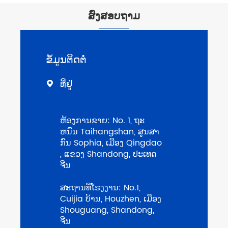
ສົ່ງສອບຖາມ
ຂໍ້​ມູນ​ຕິດ​ຕໍ່
ທີ່ຢູ່

ຫ້ອງການຂາຍ: No. 1​, ຖະ​
ຫນົນ Taihangshan​, ສູນ​ສາ​
ກົນ Sophia​, ເມືອງ Qingdao​
, ແຂວງ Shandong​, ປະ​ເທດ​
ຈີນ​
ສະຖານທີ່ໂຮງງານ: No.1,
Cuijia ບ້ານ, Houzhen, ເມືອງ
Shouguang, Shandong,
ຈີນ