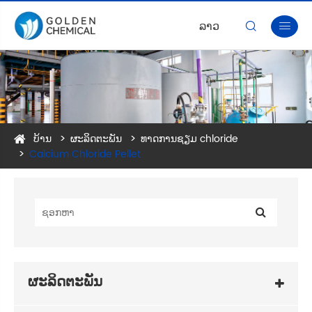
ລາວ


ບ້ານ
ຜະລິດຕະພັນ
ທາດການຊຽມ chloride
Calcium Chloride Pellet
ຜະລິດຕະພັນ