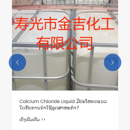
Sodium Bromide Liquid ປັບປຸງປະສິດທິພາບ
ອຸດສາຫະກໍາແນວໃດ?
ເບິ່ງເພີ່ມເຕີມ >>

