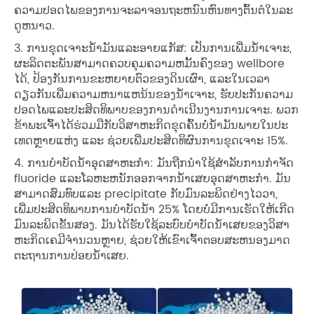
ຄວາມປອດໄພຂອງການຈະລາຈອນຖະຫນົນຫົນທາງຕົ້ນຕໍໃນລະ
ດູຫນາວ.
3. ການຂຸດເຈາະນ້ໍາມັນແລະອາຍແກັສ: ເປັນການເພີ່ມນ້ໍາເຈາະ,
ຜະລິດຕະພັນສາມາດຄວບຄຸມຄວາມຫມັ້ນຄົງຂອງ wellbore
ໄດ້, ປ້ອງກັນການຂະຫຍາຍຕົວຂອງດິນເຜົາ, ແລະໃນເວລາ
ດຽວກັນເພີ່ມຄວາມຫນາແຫນ້ນຂອງນ້ໍາເຈາະ, ຮັບປະກັນຄວາມ
ປອດໄພແລະປະສິດທິພາບຂອງການດໍາເນີນງານການເຈາະ. ພວກ​
ຂ້າພະ​ເຈົ້າ​ໄດ້​ຮ່ວມ​ມື​ກັບ​ວິ​ສາ​ຫະກິດ​ຂຸດ​ຄົ້ນ​ບໍ່​ນ້ຳມັນ​ພາຍ​ໃນ​ປະ​
ເທດ​ຫຼາຍ​ແຫ່ງ ​ແລະ ຊ່ວຍ​ເພີ່ມ​ປະສິດທິ​ຜົນ​ການ​ຂຸດ​ເຈາະ 15%.
4. ການບໍາບັດນ້ໍາອຸດສາຫະກໍາ: ມັນຖືກນໍາໃຊ້ສໍາລັບການກໍາຈັດ
fluoride ແລະໂລຫະຫນັກອອກຈາກນ້ໍາເສຍອຸດສາຫະກໍາ. ມັນ
ສາມາດສົມທົບແລະ precipitate ກັບມົນລະພິດຢ່າງໄວວາ,
ເພີ່ມປະສິດທິພາບການບໍາບັດນ້ໍາ 25% ໂດຍບໍ່ມີການເຮັດໃຫ້ເກີດ
ມົນລະພິດຂັ້ນສອງ. ມັນ​ໄດ້​ຮັບ​ໃຊ້​ລະ​ບົບ​ບໍາ​ບັດ​ນ​້​ໍ​າ​ເສຍ​ຂອງ​ວິ​ສາ​
ຫະ​ກິດ​ເຄ​ມີ​ຈໍາ​ນວນ​ຫຼາຍ​, ຊ່ວຍ​ໃຫ້​ເຂົາ​ເຈົ້າ​ຕອບ​ສະ​ຫນອງ​ມາດ​
ຕະ​ຖານ​ການ​ປ່ອຍ​ນໍ້າ​ເສຍ​.