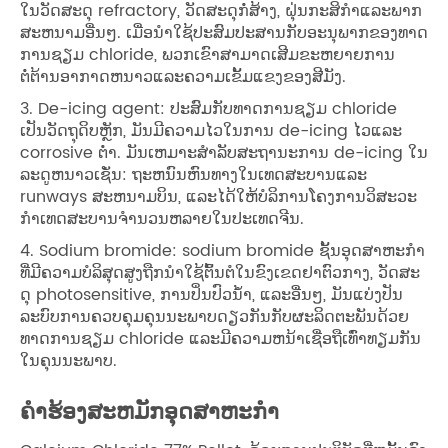
ໃນວັດສະດຸ refractory, ວັດສະດຸກໍ່ສ້າງ, ຝຸ່ນກະສິກໍາແລະພາກ
ສະຫນາມອື່ນໆ. ເມື່ອນໍາໃຊ້ປະສົມປະສານກັບອະນຸພາກຂອງທາດ
ການຊຽມ chloride, ພວກເຂົາສາມາດເສີມຂະຫຍາຍການ
ຕໍ່ຕ້ານອາກາດຫນາວແລະຄວາມເຂັ້ມແຂງຂອງສີມັງ.
3. De-icing agent: ປະສົມກັບທາດການຊຽມ chloride
ເປັນວັດຖຸດິບຫຼັກ, ມັນມີຄວາມໄວໃນການ de-icing ໄວແລະ
corrosive ຕ່ໍາ. ມັນເຫມາະສໍາລັບສະຖານະການ de-icing ໃນ
ລະດູຫນາວເຊັ່ນ: ຖະຫນົນຫົນທາງໃນເທດສະບານແລະ
runways ສະຫນາມບິນ, ແລະໄດ້ໃຫ້ບໍລິການໂຄງການວິສະວະ
ກໍາເທດສະບານຈໍານວນຫລາຍໃນປະເທດຈີນ.
4. Sodium bromide: sodium bromide ຊັ້ນອຸດສາຫະກໍາ
ທີ່ມີຄວາມບໍລິສຸດສູງຖືກນໍາໃຊ້ຕົ້ນຕໍໃນຂົງເຂດຢາຕົວກາງ, ວັດສະ
ດຸ photosensitive, ການປິ່ນປົວນ້ໍາ, ແລະອື່ນໆ, ມັນແບ່ງປັນ
ລະບົບການຄວບຄຸມຄຸນນະພາບດຽວກັນກັບຜະລິດຕະພັນດ້ວຍ
ທາດການຊຽມ chloride ແລະມີຄວາມຫນ້າເຊື່ອຖືເທົ່າທຽມກັນ
ໃນຄຸນນະພາບ.
ຄໍາຮ້ອງສະຫມັກອຸດສາຫະກໍາ