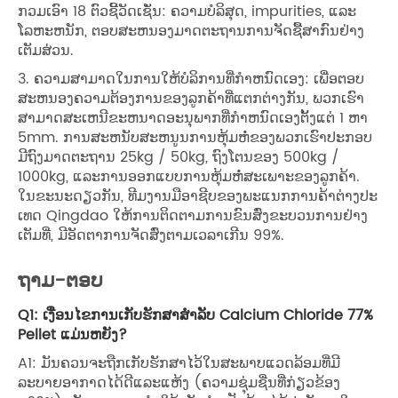
ກວມເອົາ 18 ຕົວຊີ້ວັດເຊັ່ນ: ຄວາມບໍລິສຸດ, impurities, ແລະ
ໂລຫະຫນັກ, ຕອບສະຫນອງມາດຕະຖານການຈັດຊື້ສາກົນຢ່າງ
ເຕັມສ່ວນ.
3. ຄວາມສາມາດໃນການໃຫ້ບໍລິການທີ່ກໍາຫນົດເອງ: ເພື່ອຕອບ
ສະຫນອງຄວາມຕ້ອງການຂອງລູກຄ້າທີ່ແຕກຕ່າງກັນ, ພວກເຮົາ
ສາມາດສະເຫນີຂະຫນາດອະນຸພາກທີ່ກໍາຫນົດເອງຕັ້ງແຕ່ 1 ຫາ
5mm. ການສະຫນັບສະຫນູນການຫຸ້ມຫໍ່ຂອງພວກເຮົາປະກອບ
ມີຖົງມາດຕະຖານ 25kg / 50kg, ຖົງໂຕນຂອງ 500kg /
1000kg, ແລະການອອກແບບການຫຸ້ມຫໍ່ສະເພາະຂອງລູກຄ້າ.
ໃນ​ຂະ​ນະ​ດຽວ​ກັນ, ທີມ​ງານ​ມື​ອາ​ຊີບ​ຂອງ​ພະ​ແນກ​ການ​ຄ້າ​ຕ່າງ​ປະ​
ເທດ Qingdao ໃຫ້​ການ​ຕິດ​ຕາມ​ການ​ຂົນ​ສົ່ງ​ຂະ​ບວນ​ການ​ຢ່າງ​
ເຕັມ​ທີ່, ມີ​ອັດ​ຕາ​ການ​ຈັດ​ສົ່ງ​ຕາມ​ເວ​ລາ​ເກີນ 99%.
ຖາມ-ຕອບ
Q1: ເງື່ອນໄຂການເກັບຮັກສາສໍາລັບ Calcium Chloride 77%
Pellet ແມ່ນຫຍັງ?
A1: ມັນຄວນຈະຖືກເກັບຮັກສາໄວ້ໃນສະພາບແວດລ້ອມທີ່ມີ
ລະບາຍອາກາດໄດ້ດີແລະແຫ້ງ (ຄວາມຊຸ່ມຊື່ນທີ່ກ່ຽວຂ້ອງ