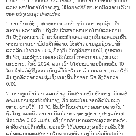
Calcium Chloride 77% Pellet, ດ້ວຍການປະຕິບັດທີ່ຫມັ້ນຄົງ
ແລະປະຫຍັດຄ່າໃຊ້ຈ່າຍສູງ, ມີບົດບາດທີ່ບໍ່ສາມາດທົດແທນໄດ້ໃນ
ຫລາຍຂົງເຂດອຸດສາຫະກໍາ:
1. ການອົບແຫ້ງອຸດສາຫະກໍາແລະປ້ອງກັນຄວາມຊຸ່ມຊື່ນ: ໃນ
ສະຖານະການເຊັ່ນ: ຄັງເກັບຮັກສາຂະຫນາດໃຫຍ່ແລະການ
ຂົນສົ່ງຕູ້ຄອນເທນເນີ, ຜະລິດຕະພັນສາມາດດູດຊຶມຄວາມຊຸ່ມຊື່ນ
ຈາກອາກາດຢ່າງມີປະສິດທິພາບ, ຮັກສາຄວາມຊຸ່ມຊື່ນຂອງສິ່ງ
ແວດລ້ອມຕ່ໍາກວ່າ 60%, ປ້ອງກັນວັດຖຸດິບສານເຄມີ, ອຸປະກອນ
ກົນຈັກ, ແລະອົງປະກອບເອເລັກໂຕຣນິກຈາກການປຽກແລະ
ເສຍຫາຍ. ໃນປີ 2024, ພວກເຮົາໄດ້ສະໜອງຜະລິດຕະພັນ 10
ໂຕນໃຫ້ແກ່ຜູ້ສົ່ງອອກເຄື່ອງເຟີນີເຈີໃນຕາເວັນອອກກາງ, ຊ່ວຍໃຫ້
ມັນຫຼຸດອັດຕາຄວາມຊຸ່ມຊື້ນຂອງສິນຄ້າຈາກ 5% ລົງຕໍ່າກວ່າ
0.1%.
2. ການຫຼຸດນ້ຳກ້ອນ ແລະ ບຳລຸງຮັກສາຖະໜົນຫົນທາງ: ມັນແຜ່
ລາມໄປຕາມຖະໜົນຫົນທາງ, ຂົວ ແລະບ່ອນຈອດລົດໃນລະດູ
ໜາວ. ພາຍໃຕ້ -10 ℃, ຊັ້ນນ້ໍາກ້ອນສາມາດລະລາຍພາຍໃນ 1
ຊົ່ວໂມງ, ແລະອັດຕາການກັດກ່ອນຂອງທາງປູຢາງປູຢາງແມ່ນຫ
ນ້ອຍກວ່າ 0.02 ມມຕໍ່ປີ, ເຊິ່ງຕ່ໍາກວ່າມາດຕະຖານອຸດສາຫະກໍາ.
ສໍາລັບສາມປີຕິດຕໍ່ກັນ, ພວກເຮົາໄດ້ສະຫນອງຜະລິດຕະພັນໃຫ້
ແກ່ພະແນກເທດສະບານໃນພາກເຫນືອຂອງຈີນເພື່ອຮັບປະກັນ