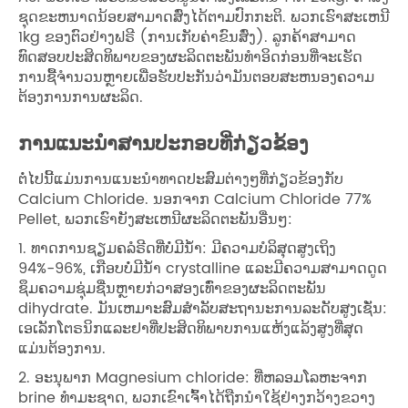
ຊຸດຂະຫນາດນ້ອຍສາມາດສົ່ງໄດ້ຕາມປົກກະຕິ. ພວກເຮົາສະເຫນີ
1kg ຂອງຕົວຢ່າງຟຣີ (ການເກັບຄ່າຂົນສົ່ງ). ລູກຄ້າສາມາດ
ທົດສອບປະສິດທິພາບຂອງຜະລິດຕະພັນທໍາອິດກ່ອນທີ່ຈະເຮັດ
ການຊື້ຈໍານວນຫຼາຍເພື່ອຮັບປະກັນວ່າມັນຕອບສະຫນອງຄວາມ
ຕ້ອງການການຜະລິດ.
ການແນະນໍາສານປະກອບທີ່ກ່ຽວຂ້ອງ
ຕໍ່ໄປນີ້ແມ່ນການແນະນໍາທາດປະສົມຕ່າງໆທີ່ກ່ຽວຂ້ອງກັບ
Calcium Chloride. ນອກຈາກ Calcium Chloride 77%
Pellet, ພວກເຮົາຍັງສະເຫນີຜະລິດຕະພັນອື່ນໆ:
1. ທາດການຊຽມຄລໍຣີດທີ່ບໍ່ມີນ້ໍາ: ມີຄວາມບໍລິສຸດສູງເຖິງ
94%-96%, ເກືອບບໍ່ມີນ້ໍາ crystalline ແລະມີຄວາມສາມາດດູດ
ຊຶມຄວາມຊຸ່ມຊື່ນຫຼາຍກ່ວາສອງເທົ່າຂອງຜະລິດຕະພັນ
dihydrate. ມັນເຫມາະສົມສໍາລັບສະຖານະການລະດັບສູງເຊັ່ນ:
ເອເລັກໂຕຣນິກແລະຢາທີ່ປະສິດທິພາບການແຫ້ງແລ້ງສູງທີ່ສຸດ
ແມ່ນຕ້ອງການ.
2. ອະນຸພາກ Magnesium chloride: ທີ່ຫລອມໂລຫະຈາກ
brine ທໍາມະຊາດ, ພວກເຂົາເຈົ້າໄດ້ຖືກນໍາໃຊ້ຢ່າງກວ້າງຂວາງ