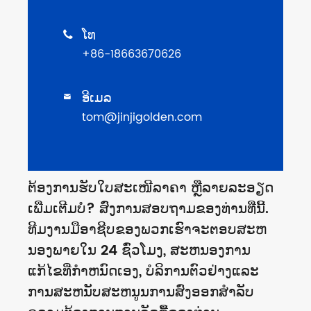
ໂທ

+86-18663670626
ອີເມລ

tom@jinjigolden.com
ຕ້ອງການຮັບໃບສະເໜີລາຄາ ຫຼືລາຍລະອຽດ
ເພີ່ມເຕີມບໍ? ສົ່ງການສອບຖາມຂອງທ່ານທີ່ນີ້.
ທີມງານມືອາຊີບຂອງພວກເຮົາຈະຕອບສະຫ
ນອງພາຍໃນ 24 ຊົ່ວໂມງ, ສະຫນອງການ
ແກ້ໄຂທີ່ກໍາຫນົດເອງ, ບໍລິການຕົວຢ່າງແລະ
ການສະຫນັບສະຫນູນການສົ່ງອອກສໍາລັບ