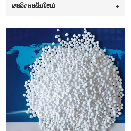
ຜະລິດຕະພັນໃຫມ່