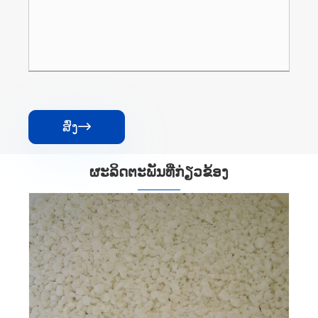
ສົ່ງ

ຜະ​ລິດ​ຕະ​ພັນ​ທີ່​ກ່ຽວ​ຂ້ອງ
Calcium Chloride 94% ເມັດ
ເບິ່ງເພີ່ມເຕີມ >>